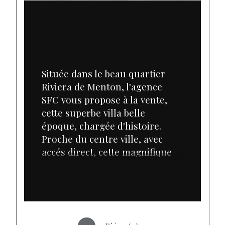
Située dans le beau quartier 
Riviera de Menton, l'agence 
SFC vous propose à la vente, 
cette superbe villa belle 
époque, chargée d'histoire. 
Proche du centre ville, avec 
accés direct, cette magnifique 
villa d'une surface d'habitable 
de 462 m² élevée d'un étage se 
compose : d' un grand salon de 
80 m², de 7 chambres, de 6 
salles d'eau et de 4 WC. A 