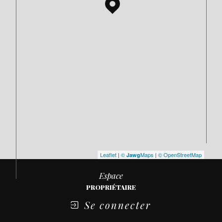
Leaflet
|
©
Maps
|
© OpenStreetMap
Jawg
Espace
PROPRIÉTAIRE
Se connecter