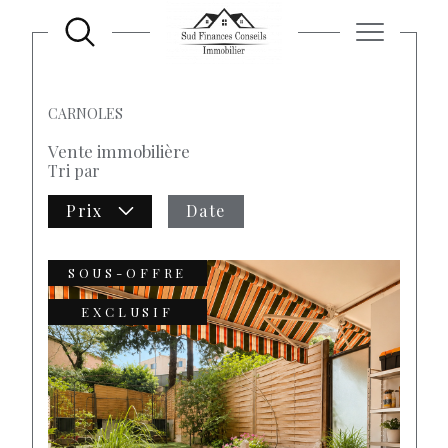
ACCUEIL
VENTE
ALPES MARITIMES
CARNOLES
Vente immobilière
Tri par
Prix
Date
SOUS-OFFRE
EXCLUSIF