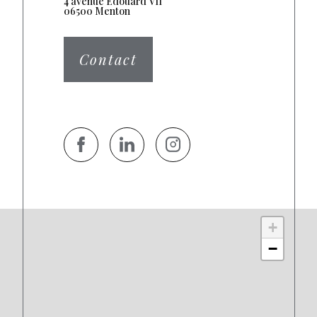
4 avenue Edouard VII
06500 Menton
Contact
+
−