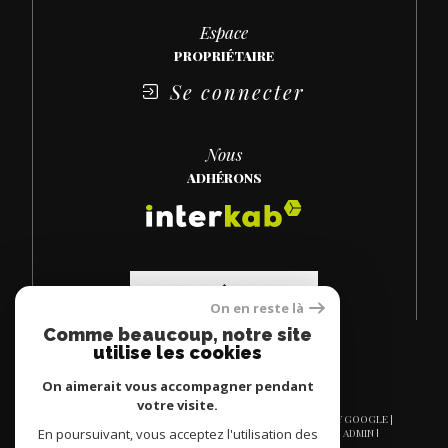
Espace
PROPRIÉTAIRE
Se connecter
Nous
ADHÉRONS
On en reste là
Comme beaucoup, notre site
utilise les cookies
On aimerait vous accompagner pendant
votre visite.
© 2026 | TOUS DROITS RÉSERVÉS | TRADUCTION POWERED BY GOOGLE |
En poursuivant, vous acceptez l'utilisation des
NOS HONORAIRES
PLAN DU SITE
MENTIONS LÉGALES
ADMIN
NOS LIENS
POLITIQUE RGPD
COOKIES