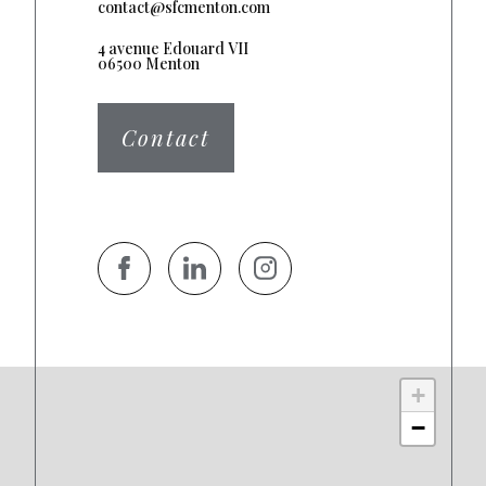
contact@sfcmenton.com
4 avenue Edouard VII
06500 Menton
Contact
+
−