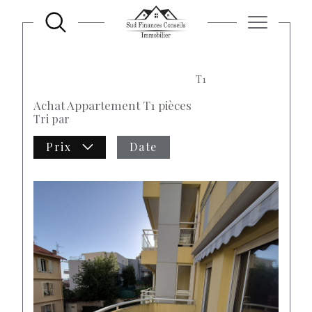
ACCUEIL
VENTE
ALPES MARITIMES
BEAUSOLEIL
APPARTEMENT
T1
Achat Appartement T1 pièces
Tri par
Prix
Date