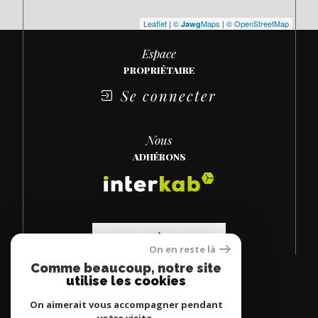
Leaflet
|
©
Maps
|
© OpenStreetMap
Jawg
Espace
PROPRIÉTAIRE
Se connecter
Nous
ADHÉRONS
On en reste là
Comme beaucoup, notre site
utilise les cookies
On aimerait vous accompagner pendant